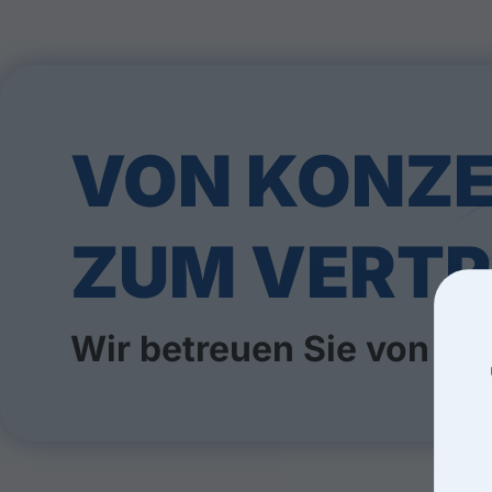
VON KONZ
ZUM VERTR
Wir betreuen Sie von An