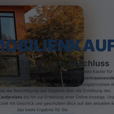
MOBILIENKAU
tt für Schritt zum Abschluss
r Sie sämtliche Aufgaben, um einen geeigneten Käufer für 
nden. Dabei legen wir großen Wert auf eine
vertrauensvoll
t
mit Ihnen und binden Sie in alle Entscheidungsprozesse ei
ei der Besichtigung des Objektes über die Ermittlung des
Kaufpreises
bis hin zur Erstellung einer Online-Anzeige. Un
zielt mit Geschick und geschultem Blick auf den aktuellen 
das beste Ergebnis für Sie.