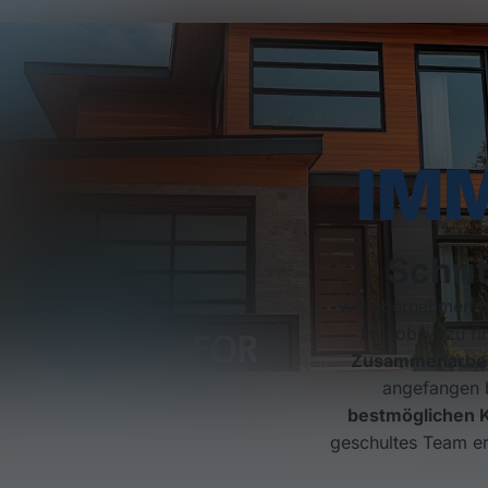
IM
Schri
Wir übernehmen fü
Immobilie zu fi
Zusammenarbei
angefangen b
bestmöglichen 
geschultes Team er