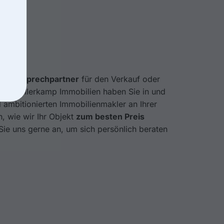
nen Ansprechpartner
für den Verkauf oder
s von Allerkamp Immobilien haben Sie in und
 ambitionierten Immobilienmakler an Ihrer
, wie wir Ihr Objekt
zum besten Preis
Sie uns gerne an, um sich persönlich beraten