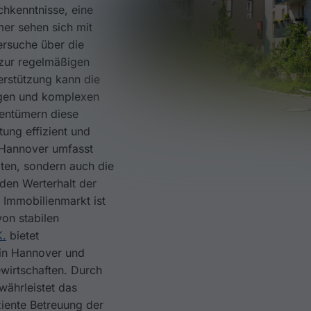
chkenntnisse, eine
mer sehen sich mit
ersuche über die
 zur regelmäßigen
erstützung kann die
igen und komplexen
entümern diese
ung effizient und
 Hannover umfasst
iten, sondern auch die
den Werterhalt der
 Immobilienmarkt ist
von stabilen
K.
bietet
 in Hannover und
ewirtschaften. Durch
ährleistet das
iente Betreuung der