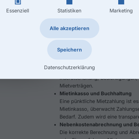
Essenziell
Statistiken
Marketing
So helfen wir wei
Alle akzeptieren
Die
Allerkamp Immobilien e.K.
überni
Mietverwaltung in Hannover, sodass 
unter anderem:
Speichern
Mietersuche und Vertragsman
Die Suche nach geeigneten Mietern
Datenschutzerklärung
Vermietung. Unsere
Vermietungse
Inseratschaltung, Besichtigungen,
Mietverträgen.
Mietinkasso und Buchhaltung
Eine pünktliche Mietzahlung ist es
Mietinkasso, überwacht Zahlungs
Bedarf. Zudem wird eine transpar
Nebenkostenabrechnung und B
Die korrekte Berechnung und Abr