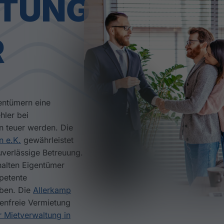
LTUNG
R
gentümern eine
hler bei
n teuer werden. Die
n e.K.
gewährleistet
uverlässige Betreuung.
halten Eigentümer
petente
oben. Die
Allerkamp
enfreie Vermietung
ur Mietverwaltung in