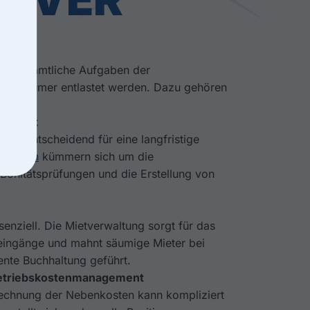
ter
mmt sämtliche Aufgaben der
Eigentümer entlastet werden. Dazu gehören
agement
 ist entscheidend für eine langfristige
xperten
kümmern sich um die
 Bonitätsprüfungen und die Erstellung von
senziell. Die Mietverwaltung sorgt für das
eingänge und mahnt säumige Mieter bei
ente Buchhaltung geführt.
etriebskostenmanagement
echnung der Nebenkosten kann kompliziert